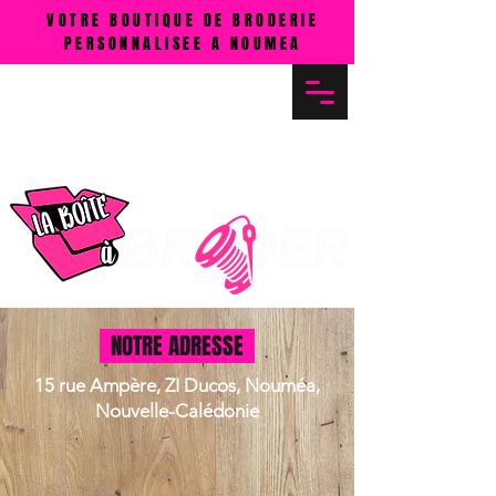
VOTRE BOUTIQUE DE BRODERIE
PERSONNALISEE A NOUMEA
MENU
Cliquez ICI
NOTRE ADRESSE
15 rue Ampère, ZI Ducos, Nouméa,
Nouvelle-Calédonie